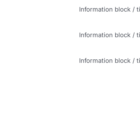
Information block / t
Information block / t
Information block / t
The Main CTA Headline
today to learn more about how Company be individualized