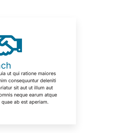
ach
uia ut qui ratione maiores
nim consequuntur deleniti
iatur sit aut ut illum aut
t omnis neque earum atque
is quae ab est aperiam.