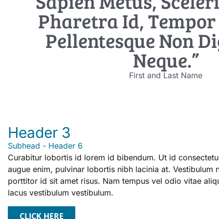
Sapien Metus, Sceler
Pharetra Id, Tempor 
Pellentesque Non D
Neque.”
First and Last Name
Header 3
Subhead - Header 6
Curabitur lobortis id lorem id bibendum. Ut id consectet
augue enim, pulvinar lobortis nibh lacinia at. Vestibulum n
porttitor id sit amet risus. Nam tempus vel odio vitae ali
lacus vestibulum vestibulum.
CLICK HERE