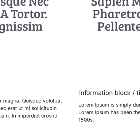
isque Nec
Sapien M
A Tortor.
Pharetra
ignissim
Pellent
Information block / t
ur magna. Quisque volutpat
Lorem Ipsum is simply dum
ec erat ut mi sollicitudin
Lorem Ipsum has been the 
quam. In imperdiet eros id
1500s.