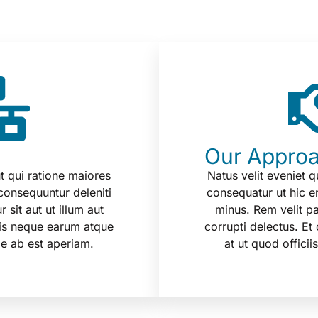
Our Appro
ut qui ratione maiores
Natus velit eveniet q
consequuntur deleniti
consequatur ut hic e
 sit aut ut illum aut
minus. Rem velit par
nis neque earum atque
corrupti delectus. E
ae ab est aperiam.
at ut quod offici